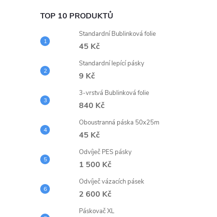
l
TOP 10 PRODUKTŮ
Standardní Bublinková folie
45 Kč
Standardní lepící pásky
9 Kč
3-vrstvá Bublinková folie
í
840 Kč
Oboustranná páska 50x25m
r
45 Kč
Odvíječ PES pásky
1 500 Kč
Odvíječ vázacích pásek
2 600 Kč
Páskovač XL