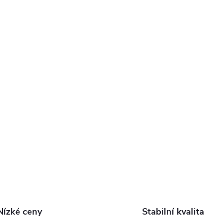
v
ý
p
s
u
Nízké ceny
Stabilní kvalita