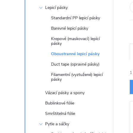
t
Lepicí pásky
r
Standardní PP lepicí pásky
Barevné lepicí pásky
a
Krepové (maskovací) lepící
pásky
n
Oboustranné lepicí pásky
n
Duct tape (opravné pásky)
1
Filamentní (vyztužené) lepicí
í
pásky
p
Vázací pásky a spony
Bublinkové fólie
a
Smrštitelná fólie
í
n
Pytle a sáčky