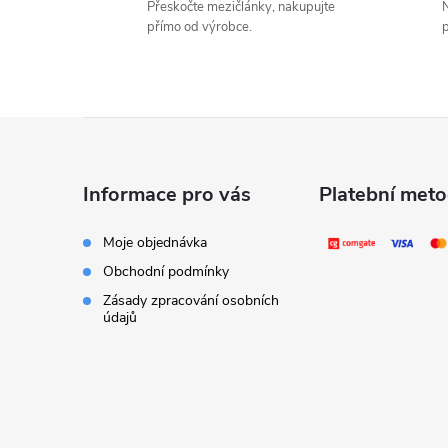
Přeskočte mezičlánky, nakupujte
přímo od výrobce.
p
Z
á
Informace pro vás
Platební met
p
Moje objednávka
Obchodní podmínky
a
Zásady zpracování osobních
údajů
t
í