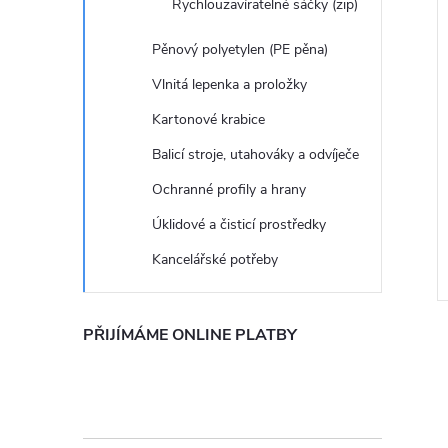
Rychlouzavíratelné sáčky (zip)
e
Pěnový polyetylen (PE pěna)
i
l
Vlnitá lepenka a proložky
Kartonové krabice
Balicí stroje, utahováky a odvíječe
Ochranné profily a hrany
Úklidové a čisticí prostředky
Kancelářské potřeby
PŘIJÍMÁME ONLINE PLATBY