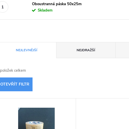
Oboustranná páska 50x25m
Skladem
Ř
NEJLEVNĚJŠÍ
NEJDRAŽŠÍ
a
položek celkem
z
OTEVŘÍT FILTR
e
V
n
ý