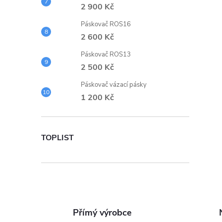
2 900 Kč
Páskovač ROS16
2 600 Kč
i
Páskovač ROS13
2 500 Kč
Páskovač vázací pásky
1 200 Kč
TOPLIST
Přímý výrobce