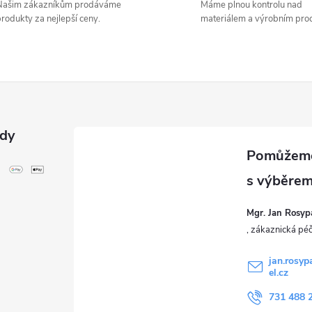
Našim zákazníkům prodáváme
Máme plnou kontrolu nad
rodukty za nejlepší ceny.
materiálem a výrobním pro
ody
Mgr. Jan Rosyp
jan.rosyp
el.cz
731 488 