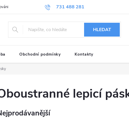
731 488 281
vání osobních údajů
HLEDAT
oba
Obchodní podmínky
Kontakty
ásky
Oboustranné lepicí pás
Nejprodávanější