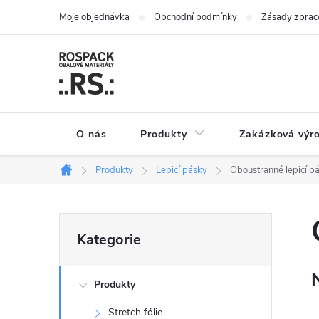
Přejít
Moje objednávka
Obchodní podmínky
Zásady zpraco
na
obsah
O nás
Produkty
Zakázková výr
Produkty
Lepicí pásky
Oboustranné lepicí p
Domů
P
Přeskočit
Kategorie
kategorie
o
Produkty
s
Stretch fólie