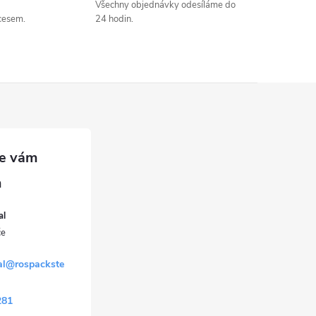
Všechny objednávky odesíláme do
cesem.
24 hodin.
al
al
@
rospackste
281