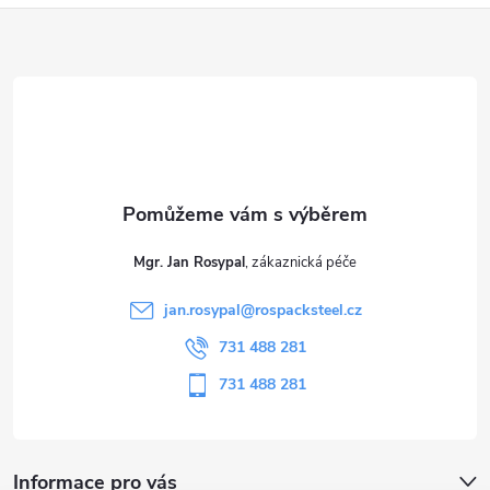
Z
á
p
a
t
Mgr. Jan Rosypal
í
jan.rosypal
@
rospacksteel.cz
731 488 281
731 488 281
Informace pro vás