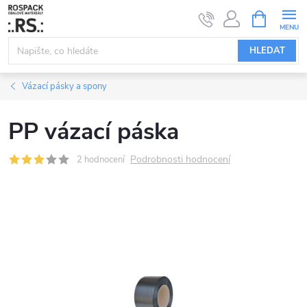
Přejít
NÁKUPNÍ
KOŠÍK
na
obsah
HLEDAT
Vázací pásky a spony
PP vázací páska
Podrobnosti hodnocení
2 hodnocení